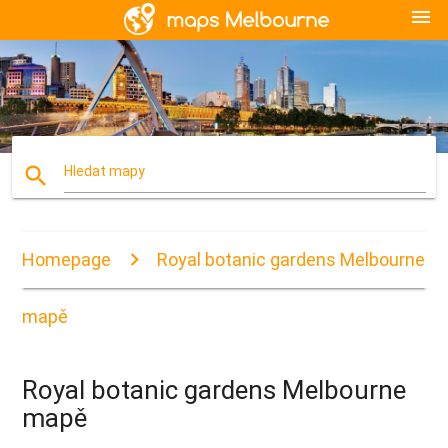
menu
search
Hledat mapy
Homepage
Royal botanic gardens Melbourne
mapě
Royal botanic gardens Melbourne
mapě