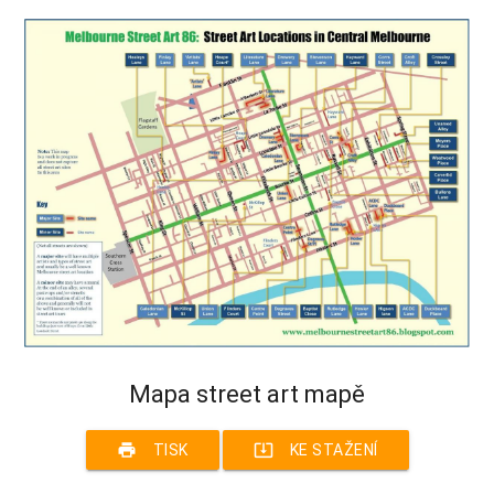
Mapa street art mapě
print
system_update_alt
TISK
KE STAŽENÍ