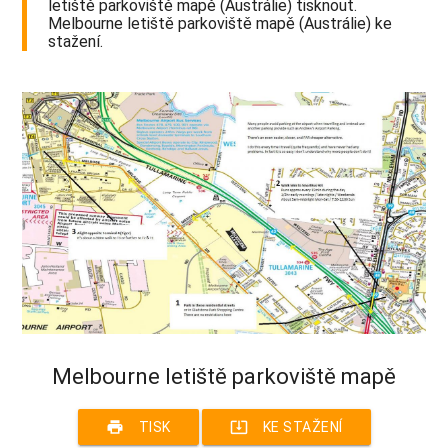
letiště parkoviště mapě (Austrálie) tisknout.
Melbourne letiště parkoviště mapě (Austrálie) ke
stažení.
Melbourne letiště parkoviště mapě
print
system_update_alt
TISK
KE STAŽENÍ